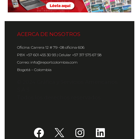
ACERCA DE NOSOTROS
Oficina: Carrera 12 # 79 -08 oficina 606
PBX +57 601 455 30 93 | Celular +57 317 575 67 58
Correo: info@reportcolombia.com
Bogotá – Colombia
© 2024 Gráfica y Servicios Americanos
S.A.S.
Todos los derechos reservados.