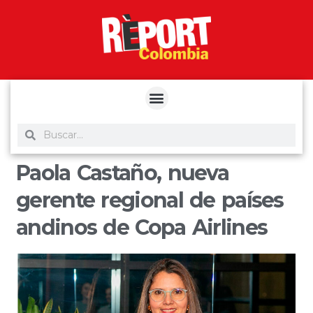
yuantoto
yuantoto
yuantoto
yuantoto
siaptoto
posjp33
siaptoto
Paola Castaño, nueva
gerente regional de países
andinos de Copa Airlines