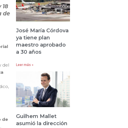
 18
a de
25
José María Córdova
ya tiene plan
maestro aprobado
rial
a 30 años
y del
Leer más »
ca
ico,
Guilhem Mallet
o de
asumió la dirección
.