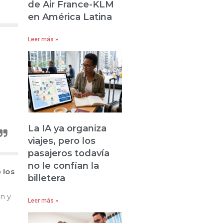
de Air France-KLM
en América Latina
Leer más »
La IA ya organiza
viajes, pero los
pasajeros todavía
no le confían la
 los
billetera
n y
Leer más »