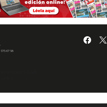
6
7 575 67 58
s Americanos S.A.S.
rvados.