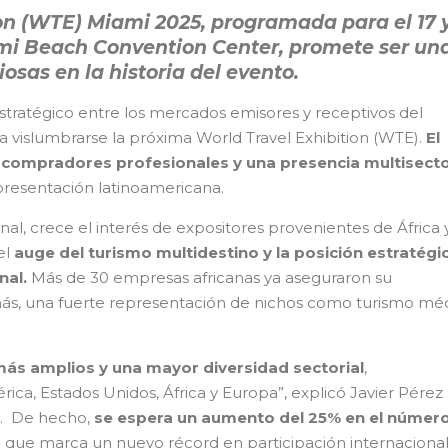
on (WTE) Miami 2025, programada para el 17 y
mi Beach Convention Center, promete ser un
osas en la historia del evento.
WTE Miami 20
ratégico entre los mercados emisores y receptivos del
vislumbrarse la próxima World Travel Exhibition (WTE).
El
0 compradores profesionales
y una presencia multisecto
presentación latinoamericana.
l, crece el interés de expositores provenientes de África 
el
auge del turismo multidestino y la posición estratégi
nal.
Más de 30 empresas africanas ya aseguraron su
emás, una fuerte representación de nichos como turismo méd
ás amplios y una mayor diversidad sectorial
,
ca, Estados Unidos, África y Europa”, explicó Javier Pérez
i. De hecho,
se espera un aumento del 25% en el númer
o que marca un nuevo récord en participación internacional