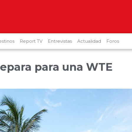
stinos
Report TV
Entrevistas
Actualidad
Foros
repara para una WTE