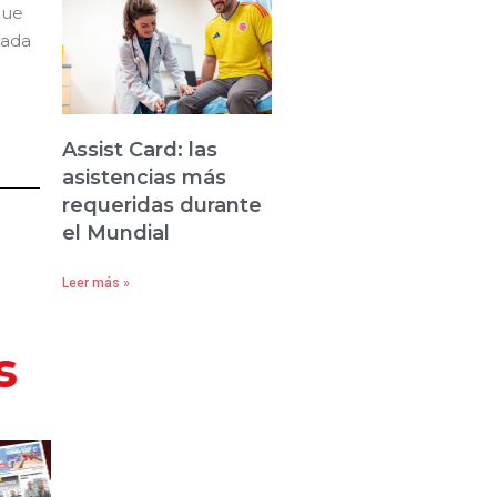
que
iada
Assist Card: las
asistencias más
requeridas durante
el Mundial
Leer más »
s