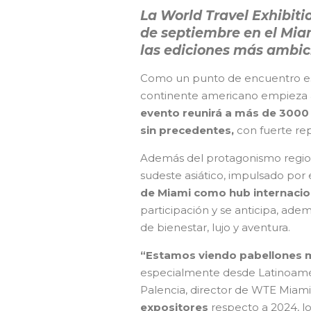
La World Travel Exhibiti
de septiembre en el Mia
las ediciones más ambici
Como un punto de encuentro est
continente americano empieza a 
evento reunirá a más de 300
sin precedentes,
con fuerte re
Además del protagonismo regiona
sudeste asiático, impulsado por 
de Miami como hub internacio
participación y se anticipa, ad
de bienestar, lujo y aventura.
“Estamos viendo pabellones m
especialmente desde Latinoaméri
Palencia, director de WTE Miam
expositores
respecto a 2024, l