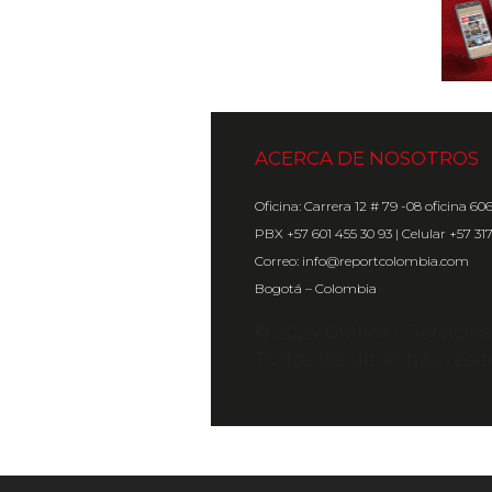
ACERCA DE NOSOTROS
Oficina: Carrera 12 # 79 -08 oficina 60
PBX +57 601 455 30 93 | Celular +57 31
Correo: info@reportcolombia.com
Bogotá – Colombia
© 2024 Gráfica y Servicio
Todos los derechos rese