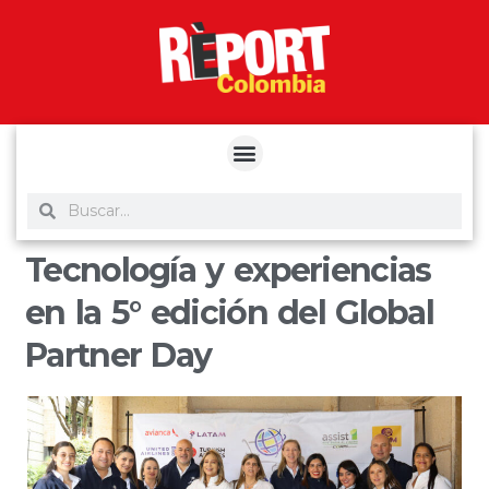
yuantoto
yuantoto
yuantoto
yuantoto
siaptoto
posjp33
siaptoto
Tecnología y experiencias
en la 5° edición del Global
Partner Day