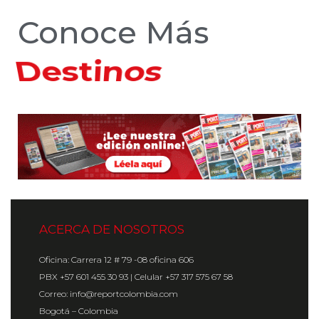
Conoce Más
Hoteles
ACERCA DE NOSOTROS
Oficina: Carrera 12 # 79 -08 oficina 606
PBX +57 601 455 30 93 | Celular +57 317 575 67 58
Correo: info@reportcolombia.com
Bogotá – Colombia