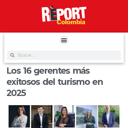
yuantoto
yuantoto
yuantoto
yuantoto
siaptoto
posjp33
siaptoto
Los 16 gerentes más
exitosos del turismo en
2025