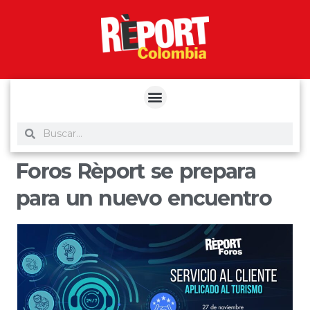
yuantoto
yuantoto
yuantoto
yuantoto
siaptoto
posjp33
siaptoto
Foros Rèport se prepara
para un nuevo encuentro