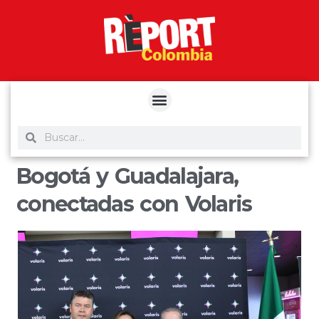
yuantoto
yuantoto
yuantoto
yuantoto
siaptoto
posjp33
siaptoto
Bogotá y Guadalajara,
conectadas con Volaris