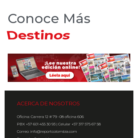
Conoce Más
Hoteles
ACERCA DE NOSOTROS
Oficina: Carrera 12 # 79 -08 oficina 606
PBX +57 601 455 30 93 | Celular +57 317 575 67 58
Correo: info@reportcolombia.com