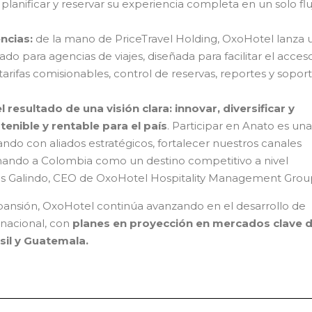
 planificar y reservar su experiencia completa en un solo flu
encias:
de la mano de PriceTravel Holding, OxoHotel lanza 
o para agencias de viajes, diseñada para facilitar el acceso
tarifas comisionables, control de reservas, reportes y sopor
 resultado de una visión clara: innovar, diversificar y
tenible y rentable para el país
. Participar en Anato es una
ndo con aliados estratégicos, fortalecer nuestros canales
onando a Colombia como un destino competitivo a nivel
los Galindo, CEO de OxoHotel Hospitality Management Grou
xpansión, OxoHotel continúa avanzando en el desarrollo de
rnacional, con
planes en proyección en mercados clave d
sil y Guatemala.