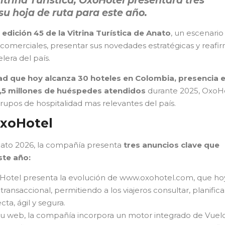
itrina Turística, OxoHotel presentará tres
u hoja de ruta para este año.
edición 45 de la Vitrina Turística de Anato
, un escenario
 comerciales, presentar sus novedades estratégicas y reafi
lera del país.
ad que hoy alcanza 30 hoteles en Colombia, presencia 
1,5 millones de huéspedes atendidos
durante 2025, OxoH
rupos de hospitalidad mas relevantes del país.
OxoHotel
Anato 2026, la compañía presenta
tres anuncios clave que
ste año:
Hotel presenta la evolución de www.oxohotel.com, que ho
ansaccional, permitiendo a los viajeros consultar, planifica
ta, ágil y segura.
 su web, la compañía incorpora un motor integrado de Vuel