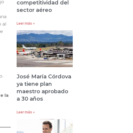
jo
competitividad del
sector aéreo
una
 al
Leer más »
te
p.
José María Córdova
ya tiene plan
maestro aprobado
e la
a 30 años
Leer más »