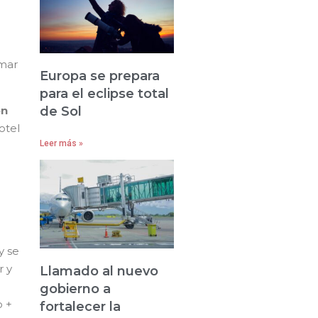
rmar
Europa se prepara
para el eclipse total
de Sol
en
otel
Leer más »
y se
r y
Llamado al nuevo
gobierno a
o +
fortalecer la