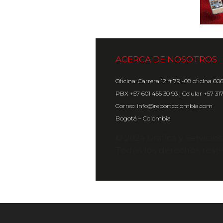
ACERCA DE NOSOTROS
Oficina: Carrera 12 # 79 -08 oficina 60
PBX +57 601 455 30 93 | Celular +57 31
Correo: info@reportcolombia.com
Bogotá – Colombia
© 2024 Gráfica y Servicio
Todos los derechos rese