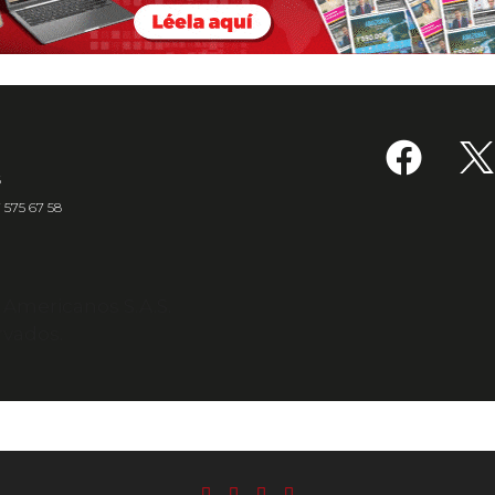
6
7 575 67 58
s Americanos S.A.S.
rvados.