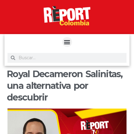
yuantoto
yuantoto
yuantoto
yuantoto
siaptoto
posjp33
siaptoto
Royal Decameron Salinitas,
una alternativa por
descubrir