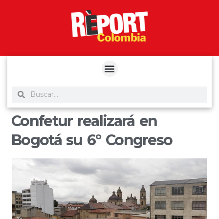
yuantoto
yuantoto
yuantoto
yuantoto
siaptoto
posjp33
siaptoto
Confetur realizará en
Bogotá su 6º Congreso