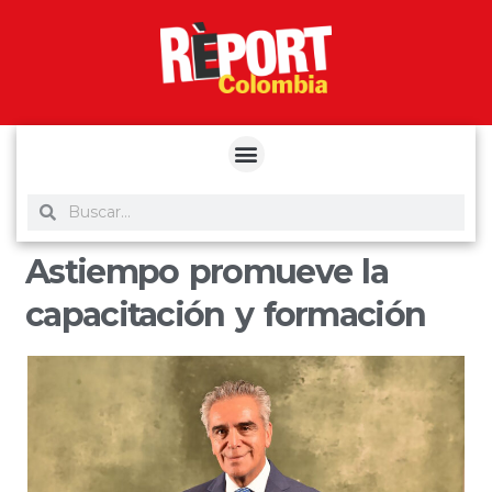
yuantoto
yuantoto
yuantoto
yuantoto
siaptoto
posjp33
siaptoto
Astiempo promueve la
capacitación y formación