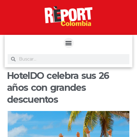
yuantoto
yuantoto
yuantoto
yuantoto
siaptoto
posjp33
siaptoto
HotelDO celebra sus 26
años con grandes
descuentos