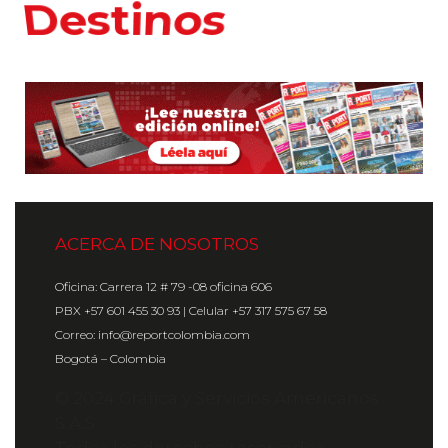
Hoteles
ACERCA DE NOSOTROS
Oficina: Carrera 12 # 79 -08 oficina 606
PBX +57 601 455 30 93 | Celular +57 317 575 67 58
Correo: info@reportcolombia.com
Bogotá – Colombia
© 2024 Gráfica y Servicios Americanos
S.A.S.