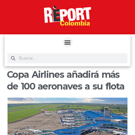
yuantoto
yuantoto
yuantoto
yuantoto
siaptoto
posjp33
siaptoto
Copa Airlines añadirá más
de 100 aeronaves a su flota