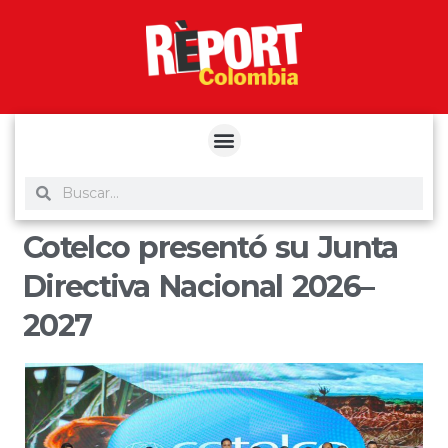
yuantoto
yuantoto
yuantoto
yuantoto
siaptoto
posjp33
siaptoto
Cotelco presentó su Junta
Directiva Nacional 2026–
2027