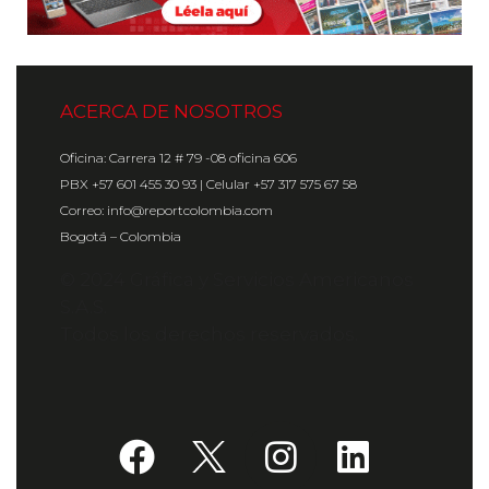
ACERCA DE NOSOTROS
Oficina: Carrera 12 # 79 -08 oficina 606
PBX +57 601 455 30 93 | Celular +57 317 575 67 58
Correo: info@reportcolombia.com
Bogotá – Colombia
© 2024 Gráfica y Servicios Americanos
S.A.S.
Todos los derechos reservados.