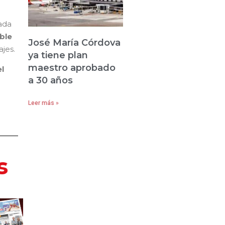
ada
ble
José María Córdova
ajes.
ya tiene plan
maestro aprobado
l
a 30 años
Leer más »
s