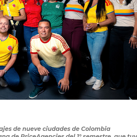
iajes de nueve ciudades de Colombia
ana de PriceAgencies del 1° semestre, que tuv