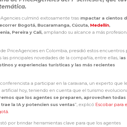
temática.
eAgencies culminó exitosamente tras i
mpactar a cientos 
y recorrer Bogotá, Bucaramanga, Cúcuta,
Medellín
,
enia, Pereira y Cali,
ampliando su alcance a más profesion
e de PriceAgencies en Colombia, presidió estos encuentros 
s las principales novedades de la compañía, entre ellas, l
as
inos y experiencias turísticas y las más recientes
 conferencista a participar en la caravana, un experto que l
 artificial hoy, teniendo en cuenta que el turismo evolucion
emos que los agentes se preparen, aprovechen todas 
trae la IA y potencien sus ventas
”, explicó
Escobar para 
otá.
stó por brindar herramientas clave para que los agentes