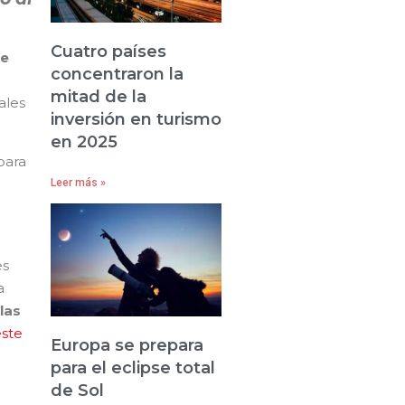
Cuatro países
de
concentraron la
mitad de la
ales
inversión en turismo
en 2025
para
Leer más »
es
a
las
este
Europa se prepara
para el eclipse total
de Sol