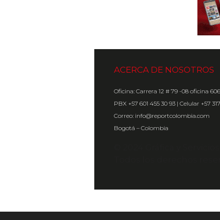
ACERCA DE NOSOTROS
Oficina: Carrera 12 # 79 -08 oficina 60
PBX +57 601 455 30 93 | Celular +57 31
Correo: info@reportcolombia.com
Bogotá – Colombia
© 2024 Gráfica y Servicio
Todos los derechos rese