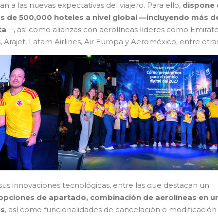
n a las nuevas expectativas del viajero. Para ello,
dispone 
s de 500,000 hoteles a nivel global —incluyendo más d
ta
—, así como alianzas con aerolíneas líderes como Emirate
, Arajet, Latam Airlines, Air Europa y Aeroméxico, entre otras
us innovaciones tecnológicas, entre las que destacan un
 opciones de apartado, combinación de aerolíneas en u
es
, así como funcionalidades de cancelación o modificación