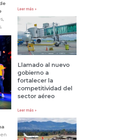
de
Leer más »
e
s,
.
Llamado al nuevo
gobierno a
fortalecer la
competitividad del
sector aéreo
Leer más »
na
 en