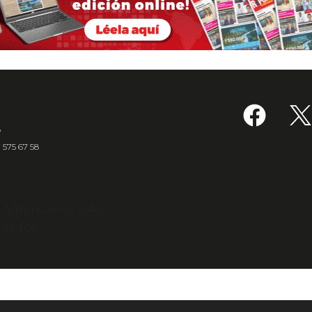
6
7 575 67 58
s Americanos S.A.S.
rvados.