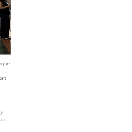
unque
ort
 y
de,