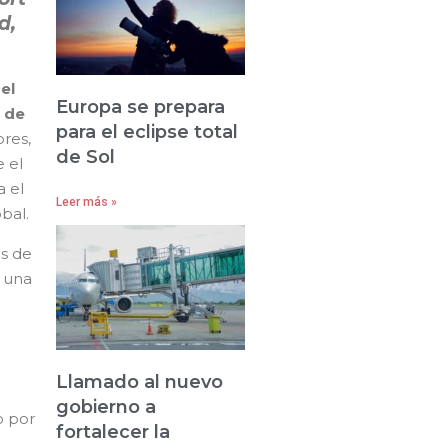
d,
el
Europa se prepara
 de
para el eclipse total
res,
de Sol
e el
a el
Leer más »
bal.
as de
y una
Llamado al nuevo
gobierno a
o por
fortalecer la