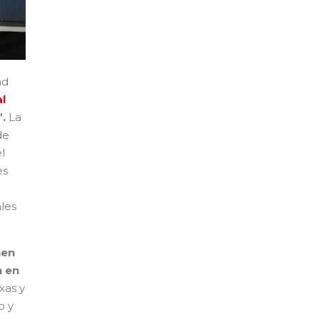
nd
l
”.
La
de
l
es
les
nen
n en
xas y
o y