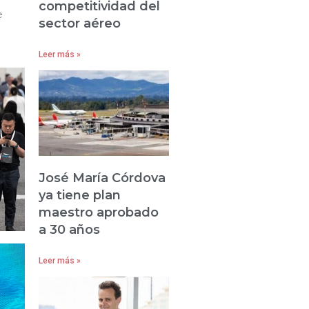
competitividad del
e
sector aéreo
Leer más »
José María Córdova
ya tiene plan
maestro aprobado
a 30 años
Leer más »