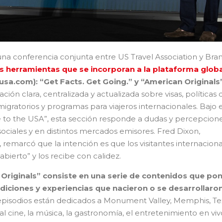
una conferencia conjunta entre US Travel Association y Bra
 herramientas que se incorporan a la plataforma globa
eusa.com): “Get Facts. Get Going.” y “American Originals
ión clara, centralizada y actualizada sobre visas, políticas 
migratorios y programas para viajeros internacionales. Bajo e
 to the USA”, esta sección responde a dudas y percepcion
ociales y en distintos mercados emisores. Fred Dixon,
remarcó que la intención es que los visitantes internaciona
bierto” y los recibe con calidez.
Originals” consiste en una serie de contenidos que po
adiciones y experiencias que nacieron o se desarrollaro
pisodios están dedicados a Monument Valley, Memphis, Te
l cine, la música, la gastronomía, el entretenimiento en viv