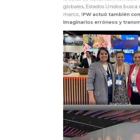
globales, Estados Unidos busca r
marco, I
PW actuó también com
imaginarios erróneos y transm
Brand USA