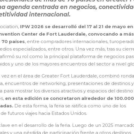
na agenda centrada en negocios, conectivida
titividad internacional.
ociation,
IPW 2026 se desarrolló del 17 al 21 de mayo en 
vention Center de Fort Lauderdale, convocando a más
 70 países
, entre compradores internacionales, turoperado
edios especializados, entre otros. Una vez más, tras su cierr
afirmó su rol como la principal plataforma de negocios par
idos y uno de los mayores encuentros del sector a nivel glo
ra vez en el área de Greater Fort Lauderdale, combinó rond
a, encuentros de networking, presentaciones de destinos 
para mostrar los diversos atractivos y espacios del destino
es,
en esta edición se concretaron alrededor de 100.000
madas.
De esta forma, la feria se ratifica como uno de los
e futuros viajes hacia Estados Unidos.
lave en el desarrollo de la feria. Luego de un 2025 marcad
nales y una pérdida de participación frente a otros destinos