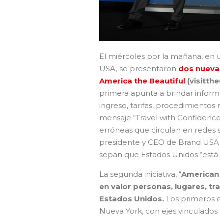
El miércoles por la mañana, en 
USA, se presentaron
dos nuevas
America the Beautiful
(visitth
primera apunta a brindar informac
ingreso, tarifas, procedimientos 
mensaje “Travel with Confidence
erróneas que circulan en redes s
presidente y CEO de Brand USA, 
sepan que Estados Unidos “está a
La segunda iniciativa, “
American 
en valor personas, lugares, tr
Estados Unidos.
Los primeros e
Nueva York, con ejes vinculados a