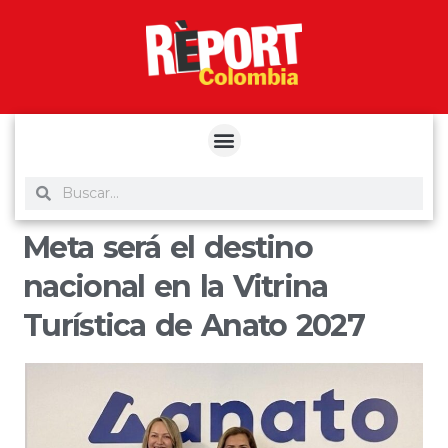
yuantoto
yuantoto
yuantoto
yuantoto
siaptoto
posjp33
siaptoto
Meta será el destino
nacional en la Vitrina
Turística de Anato 2027