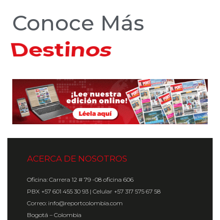
Conoce Más
Hoteles
ACERCA DE NOSOTROS
Oficina: Carrera 12 # 79 -08 oficina 606
PBX +57 601 455 30 93 | Celular +57 317 575 67 58
Correo: info@reportcolombia.com
Bogotá – Colombia