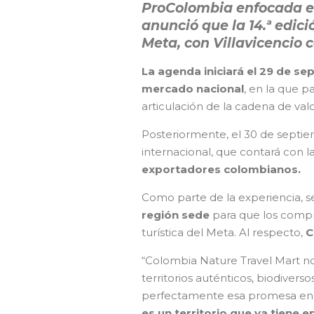
ProColombia enfocada en
anunció que la 14.ª edici
Meta, con Villavicencio 
La agenda iniciará el 29 de 
mercado nacional
, en la que p
articulación de la cadena de valo
Posteriormente, el 30 de septiem
internacional, que contará con l
exportadores colombianos.
Como parte de la experiencia, s
región sede
para que los compr
turística del Meta. Al respecto,
C
“Colombia Nature Travel Mart nos
territorios auténticos, biodiver
perfectamente esa promesa en 
es un territorio que ya tiene 