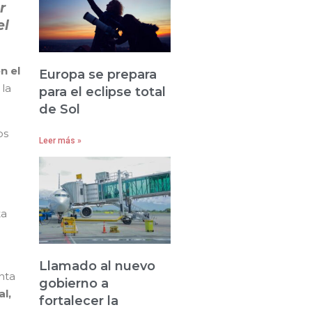
r
el
n el
Europa se prepara
 la
para el eclipse total
de Sol
os
Leer más »
ta
Llamado al nuevo
nta
gobierno a
l,
fortalecer la