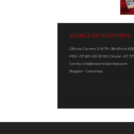
ACERCA DE NOSOTROS
Oficina: Carrera 12 # 79 -08 oficina 60
PBX +57 601 455 30 93 | Celular +57 31
Correo: info@reportcolombia.com
Bogotá – Colombia
© 2024 Gráfica y Servicio
Todos los derechos rese