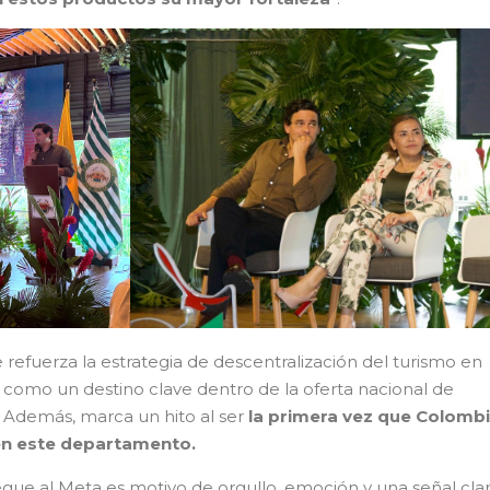
refuerza la estrategia de descentralización del turismo en
 como un destino clave dentro de la oferta nacional de
. Además, marca un hito al ser
la primera vez que Colomb
 en este departamento.
egue al Meta es motivo de orgullo, emoción y una señal cla