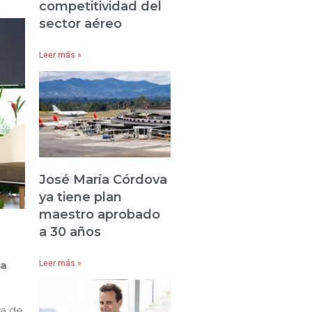
competitividad del
sector aéreo
Leer más »
José María Córdova
ya tiene plan
maestro aprobado
a 30 años
ia
Leer más »
ra de