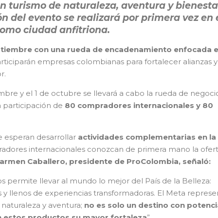
 turismo de naturaleza, aventura y bienesta
ón del evento se realizará por primera vez en 
como ciudad anfitriona.
septiembre con una rueda de encadenamiento enfocada e
articiparán empresas colombianas para fortalecer alianzas y
r.
bre y el 1 de octubre se llevará a cabo la rueda de negoci
a participación de
80 compradores internacionales y 80
e esperan desarrollar
actividades complementarias en la
adores internacionales conozcan de primera mano la ofer
armen Caballero, presidente de ProColombia, señaló:
 permite llevar al mundo lo mejor del País de la Belleza:
sos y llenos de experiencias transformadoras. El Meta represe
naturaleza y aventura;
no es solo un destino con potencia
en estos productos su mayor fortaleza
”.