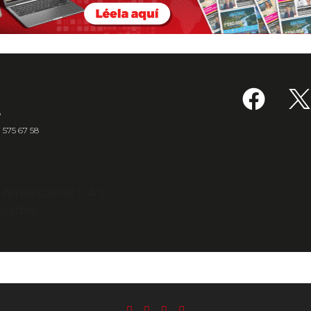
6
7 575 67 58
s Americanos S.A.S.
rvados.