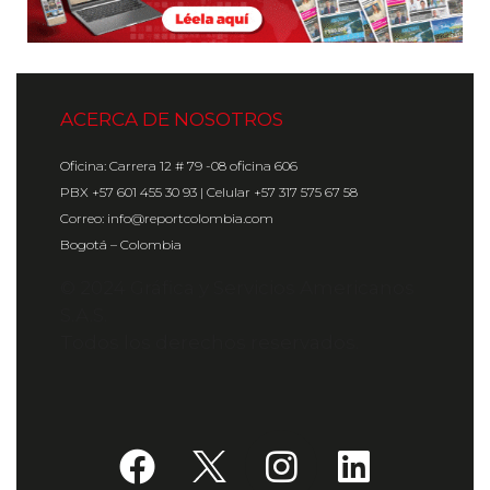
ACERCA DE NOSOTROS
Oficina: Carrera 12 # 79 -08 oficina 606
PBX +57 601 455 30 93 | Celular +57 317 575 67 58
Correo: info@reportcolombia.com
Bogotá – Colombia
© 2024 Gráfica y Servicios Americanos
S.A.S.
Todos los derechos reservados.