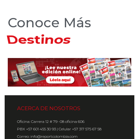
Conoce Más
Hoteles
ACERCA DE NOSOTROS
Oficina: Carrera 12 # 79 -08 oficina 606
PBX +57 601 455 30 93 | Celular +57 317 575 67 58
Correo: info@reportcolombia.com