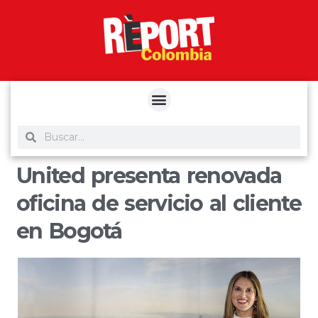
yuantoto
yuantoto
yuantoto
yuantoto
siaptoto
posjp33
siaptoto
United presenta renovada
oficina de servicio al cliente
en Bogotá