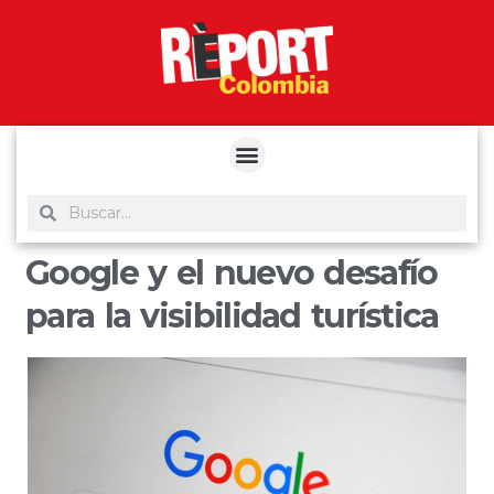
yuantoto
yuantoto
yuantoto
yuantoto
siaptoto
posjp33
siaptoto
Google y el nuevo desafío
para la visibilidad turística