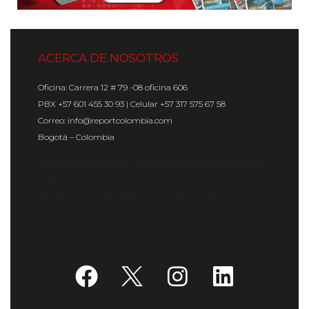
ACERCA DE NOSOTROS
Oficina: Carrera 12 # 79 -08 oficina 606
PBX +57 601 455 30 93 | Celular +57 317 575 67 58
Correo: info@reportcolombia.com
Bogotá – Colombia
© 2024 Gráfica y Servicios Americanos
S.A.S.
Todos los derechos reservados.