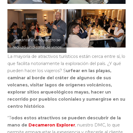
Durante el encuentro se
realizó una cata de vinos
La mayoría de atractivos turísticos están cerca entre sí, lo
que facilita notoriamente la exploración del país. ¿Y qué
pueden hacer los viajeros? S
urfear en las playas,
caminar al borde del cráter de algunos de sus
volcanes, visitar lagos de orígenes volcánicos,
explorar sitios arqueológicos mayas, hacer un
recorrido por pueblos coloniales y sumergirse en su
centro histórico
.
“T
odos estos atractivos se pueden descubrir de la
mano de
Decameron Explorer
, nuestro DMC, lo que
permite empaquetar la experiencia y ofrecerle al cliente