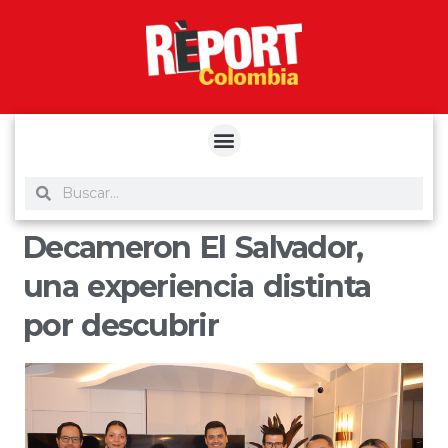
yuantoto
yuantoto
yuantoto
yuantoto
siaptoto
posjp33
siaptoto
Decameron El Salvador,
una experiencia distinta
por descubrir