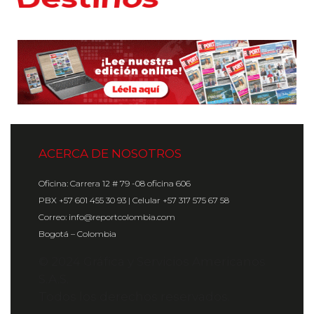
ACERCA DE NOSOTROS
Oficina: Carrera 12 # 79 -08 oficina 606
PBX +57 601 455 30 93 | Celular +57 317 575 67 58
Correo: info@reportcolombia.com
Bogotá – Colombia
© 2024 Gráfica y Servicios Americanos
S.A.S.
Todos los derechos reservados.