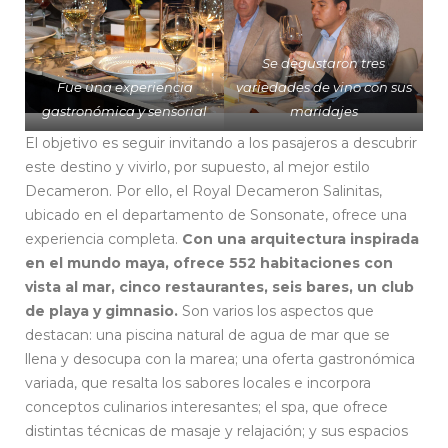
Se degustaron tres
Fue una experiencia
variedades de vino con sus
gastronómica y sensorial
maridajes
El objetivo es seguir invitando a los pasajeros a descubrir
este destino y vivirlo, por supuesto, al mejor estilo
Decameron. Por ello, el Royal Decameron Salinitas,
ubicado en el departamento de Sonsonate, ofrece una
experiencia completa.
Con una arquitectura inspirada
en el mundo maya, ofrece 552 habitaciones con
vista al mar, cinco restaurantes, seis bares, un club
de playa y gimnasio.
Son varios los aspectos que
destacan: una piscina natural de agua de mar que se
llena y desocupa con la marea; una oferta gastronómica
variada, que resalta los sabores locales e incorpora
conceptos culinarios interesantes; el spa, que ofrece
distintas técnicas de masaje y relajación; y sus espacios