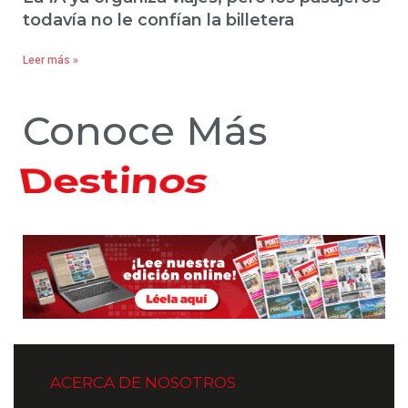
todavía no le confían la billetera
Leer más »
Conoce Más
Hoteles
ACERCA DE NOSOTROS