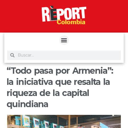
yuantoto
yuantoto
yuantoto
yuantoto
siaptoto
posjp33
siaptoto
“Todo pasa por Armenia”:
la iniciativa que resalta la
riqueza de la capital
quindiana