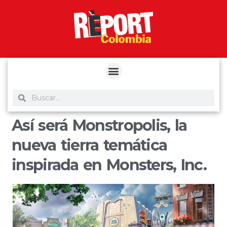
yuantoto
yuantoto
yuantoto
yuantoto
siaptoto
posjp33
siaptoto
Así será Monstropolis, la
nueva tierra temática
inspirada en Monsters, Inc.