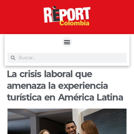
yuantoto
yuantoto
yuantoto
yuantoto
siaptoto
posjp33
siaptoto
La crisis laboral que
amenaza la experiencia
turística en América Latina