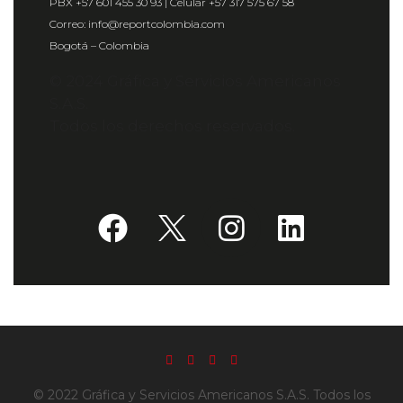
PBX +57 601 455 30 93 | Celular +57 317 575 67 58
Correo: info@reportcolombia.com
Bogotá – Colombia
© 2024 Gráfica y Servicios Americanos
S.A.S.
Todos los derechos reservados.
© 2022 Gráfica y Servicios Americanos S.A.S. Todos los