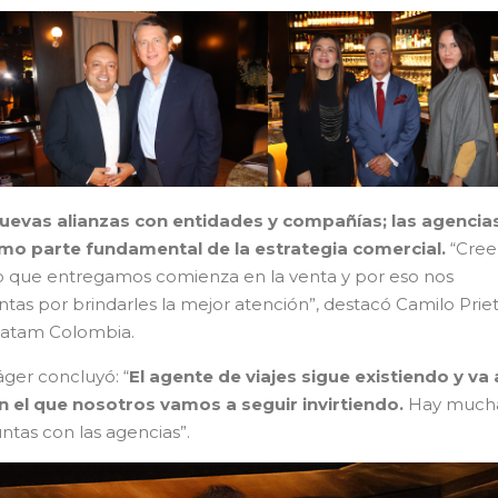
nuevas alianzas con entidades y compañías; las agencias
mo parte fundamental de la estrategia comercial.
“Cre
o que entregamos comienza en la venta y por eso nos
tas por brindarles la mejor atención”, destacó Camilo Priet
Latam Colombia.
äger concluyó: “
El agente de viajes sigue existiendo y va 
en el que nosotros vamos a seguir invirtiendo.
Hay much
tas con las agencias”.