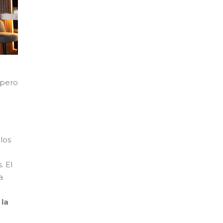
 pero
los
. El
a
 la