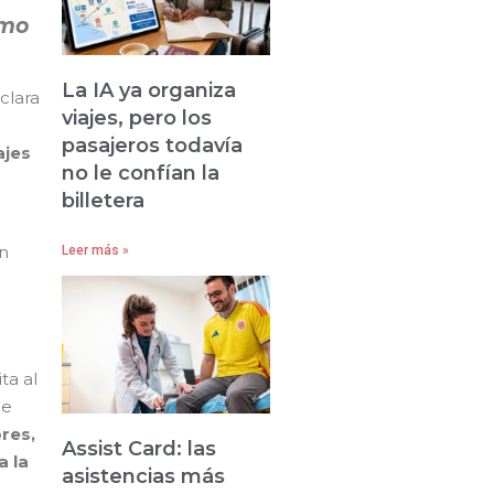
imo
La IA ya organiza
clara
viajes, pero los
pasajeros todavía
ajes
no le confían la
billetera
an
Leer más »
ta al
de
res,
Assist Card: las
a la
asistencias más