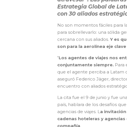
Estrategia Global de Lat
con 30 aliados estratégic
No son momentos fáciles para la 
para sobrellevarlo: una sólida ge
cercana con sus aliados.
Y es qu
son para la aerolínea eje clav
“
Los agentes de viajes nos ent
conjuntamente siempre.
Para 
que el agente perciba a Latam 
aseguró Federico Jäger, director
encuentro con aliados estratég
La cita fue el 9 de junio y fue un
país, hablara de los desafíos que
agencias de viajes. L
a invitació
cadenas hoteleras y agencias c
compañía
.