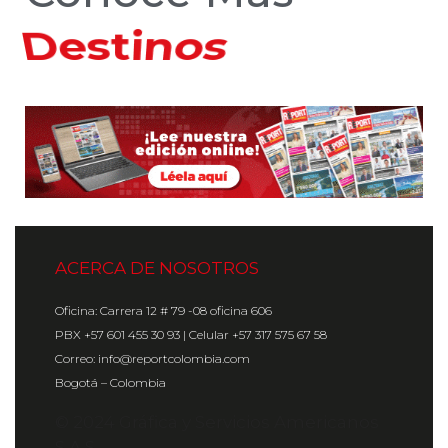
Hoteles
ACERCA DE NOSOTROS
Oficina: Carrera 12 # 79 -08 oficina 606
PBX +57 601 455 30 93 | Celular +57 317 575 67 58
Correo: info@reportcolombia.com
Bogotá – Colombia
© 2024 Gráfica y Servicios Americanos
S.A.S.