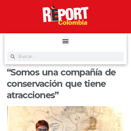
yuantoto
yuantoto
yuantoto
yuantoto
siaptoto
posjp33
siaptoto
“Somos una compañía de
conservación que tiene
atracciones”