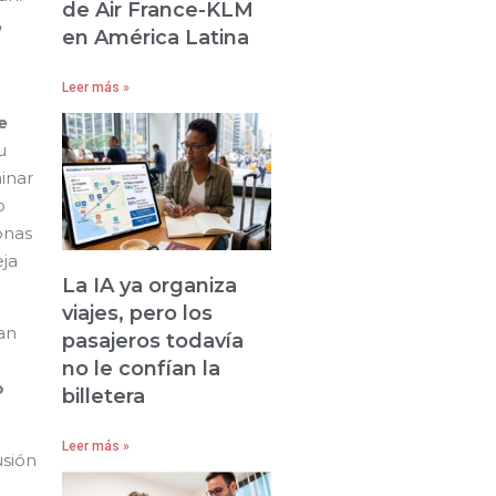
de Air France-KLM
,
en América Latina
Leer más »
e
u
inar
o
onas
ja
La IA ya organiza
viajes, pero los
an
pasajeros todavía
no le confían la
o
billetera
Leer más »
usión