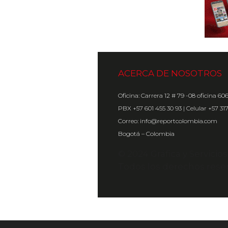
ACERCA DE NOSOTROS
Oficina: Carrera 12 # 79 -08 oficina 60
PBX +57 601 455 30 93 | Celular +57 31
Correo: info@reportcolombia.com
Bogotá – Colombia
© 2024 Gráfica y Servicio
Todos los derechos rese