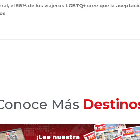
ral, el 58% de los viajeros LGBTQ+ cree que la aceptaci
ños
.
Conoce Más
Hotele