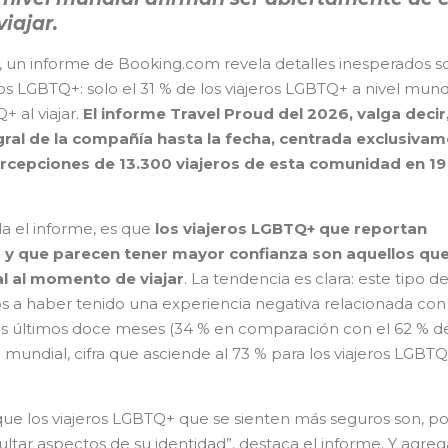
iajar.
, un informe de Booking.com revela detalles inesperados s
s LGBTQ+: solo el 31 % de los viajeros LGBTQ+ a nivel mund
 al viajar.
El informe Travel Proud del 2026, valga decir
gral de la compañía hasta la fecha, centrada exclusiva
percepciones de 13.300 viajeros de esta comunidad en 19
a el informe, es que
los viajeros LGBTQ+ que reportan
 y que parecen tener mayor confianza son aquellos qu
al al momento de viajar
. La tendencia es clara: este tipo d
s a haber tenido una experiencia negativa relacionada con
los últimos doce meses (34 % en comparación con el 62 % d
l mundial, cifra que asciende al 73 % para los viajeros LGBT
ue los viajeros LGBTQ+ que se sienten más seguros son, po
ultar aspectos de su identidad”, destaca el informe. Y agreg