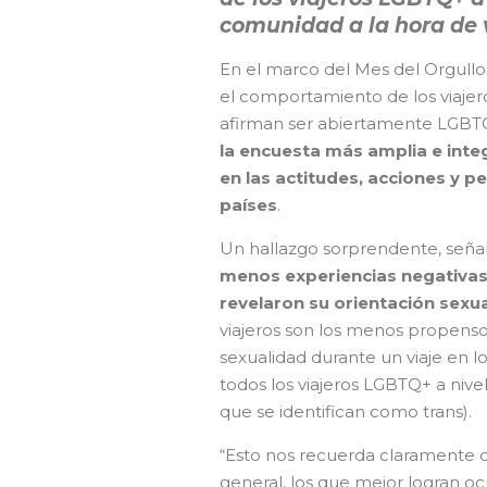
comunidad a la hora de v
En el marco del Mes del Orgullo
el comportamiento de los viajero
afirman ser abiertamente LGBTQ+
la encuesta más amplia e inte
en las actitudes, acciones y 
países
.
Un hallazgo sorprendente, señal
menos experiencias negativas
revelaron su orientación sexu
viajeros son los menos propenso
sexualidad durante un viaje en 
todos los viajeros LGBTQ+ a nive
que se identifican como trans).
“Esto nos recuerda claramente q
general, los que mejor logran oc