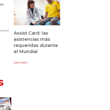
ón
Assist Card: las
asistencias más
requeridas durante
el Mundial
Leer más »
s