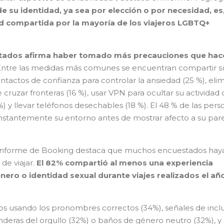
de su identidad, ya sea por elección o por necesidad, es
d compartida por la mayoría de los viajeros LGBTQ+
stados afirma haber tomado más precauciones que hac
ntre las medidas más comunes se encuentran compartir s
tactos de confianza para controlar la ansiedad (25 %), elim
e cruzar fronteras (16 %), usar VPN para ocultar su actividad 
) y llevar teléfonos desechables (18 %). El 48 % de las pers
stantemente su entorno antes de mostrar afecto a su pare
el informe de Booking destaca que muchos encuestados hay
de viajar.
El 82% compartió al menos una experiencia
nero o identidad sexual durante viajes realizados el añ
ios usando los pronombres correctos (34%), señales de incl
deras del orgullo (32%) o baños de género neutro (32%), y