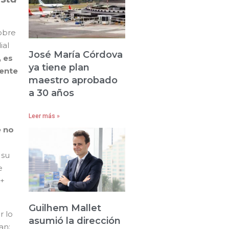
obre
ial
José María Córdova
, es
ya tiene plan
mente
maestro aprobado
a 30 años
Leer más »
e no
e
 su
e
Q+
Guilhem Mallet
r lo
asumió la dirección
an: