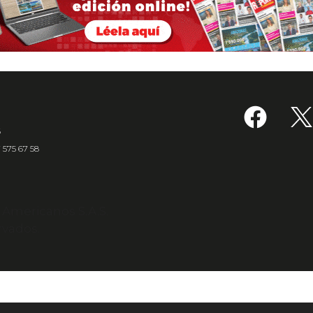
6
7 575 67 58
s Americanos S.A.S.
rvados.