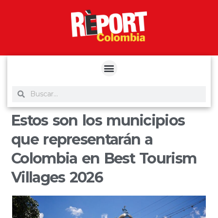
yuantoto
yuantoto
yuantoto
yuantoto
siaptoto
posjp33
siaptoto
Estos son los municipios
que representarán a
Colombia en Best Tourism
Villages 2026