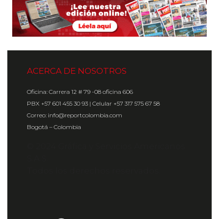
ACERCA DE NOSOTROS
Oficina: Carrera 12 # 79 -08 oficina 606
PBX +57 601 455 30 93 | Celular +57 317 575 67 58
Correo: info@reportcolombia.com
Bogotá – Colombia
© 2024 Gráfica y Servicios Americanos
S.A.S.
Todos los derechos reservados.