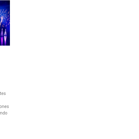
ntes
lones
ando