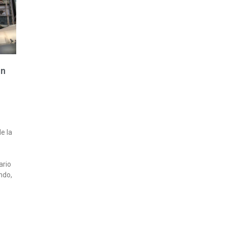
un
l
e la
s
ario
ndo,