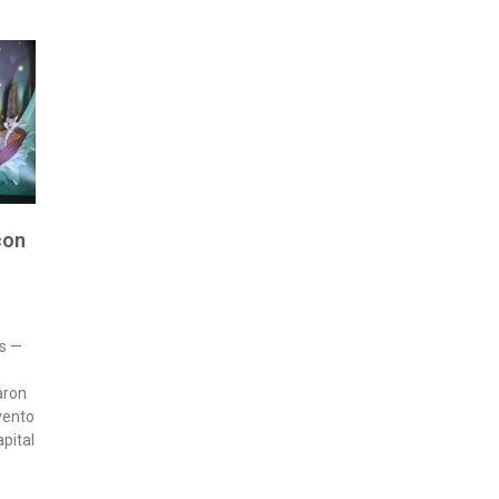
con
es —
aron
vento
apital