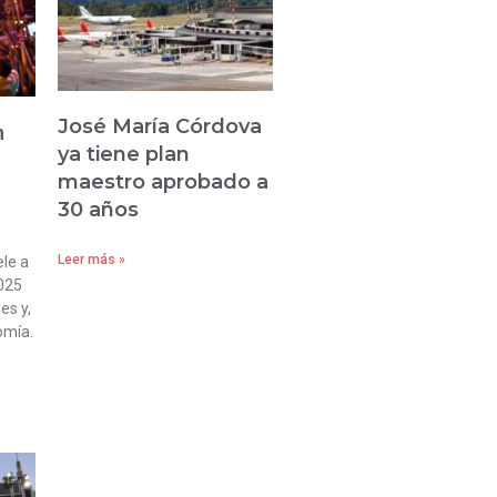
José María Córdova
n
ya tiene plan
maestro aprobado a
30 años
Leer más »
le a
2025
es y,
omía.