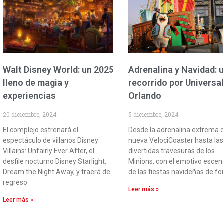
Walt Disney World: un 2025
Adrenalina y Navidad: 
lleno de magia y
recorrido por Universa
experiencias
Orlando
20 diciembre, 2024
5 diciembre, 2024
El complejo estrenará el
Desde la adrenalina extrema d
espectáculo de villanos Disney
nueva VelociCoaster hasta la
Villains: Unfairly Ever After, el
divertidas travesuras de los
desfile nocturno Disney Starlight:
Minions, con el emotivo escen
Dream the Night Away, y traerá de
de las fiestas navideñas de fo
regreso
Leer más »
Leer más »