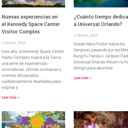
Nuevas experiencias en
¿Cuánto tiempo dedica
el Kennedy Space Center
a Universal Orlando?
Visitor Complex
5 febrero, 2025
6 febrero, 2025
Desde Harry Potter hasta los
Simpson, pasando por los Min
Este año, el Kennedy Space Center
Kung Fu Panda o Jurassic Park
Visitor Complex traerá a la Tierra
Universal Orlando Resort no h
una serie de experiencias
tiempo para aburrirse.
innovadoras, ofertas exclusivas y
eventos destacados,
Leer más »
cuidadosamente diseñados para
inspirar y
Leer más »