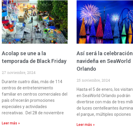
Acolap se une a la
Así será la celebración
temporada de Black Friday
navideña en SeaWorld
Orlando
27 noviembre, 2024
25 noviembre, 2024
Durante cuatro días, más de 114
centros de entretenimiento
Hasta el 5 de enero, los visita
familiar en centros comerciales del
en SeaWorld Orlando podrán
país ofrecerán promociones
divertirse con más de tres mil
especiales y actividades
de luces centelleantes ilumin
recreativas. Del 28 de noviembre
el parque, múltiples opciones
Leer más »
Leer más »