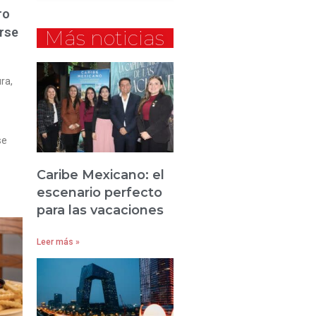
ro
erse
Más noticias
ra,
se
Caribe Mexicano: el
escenario perfecto
para las vacaciones
Leer más »