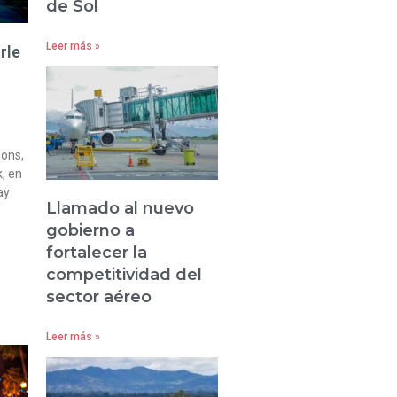
de Sol
Leer más »
rle
ions,
, en
ay
Llamado al nuevo
gobierno a
fortalecer la
competitividad del
sector aéreo
Leer más »