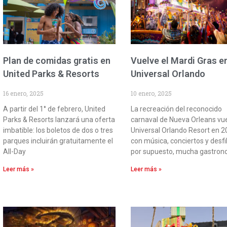
Plan de comidas gratis en
Vuelve el Mardi Gras e
United Parks & Resorts
Universal Orlando
16 enero, 2025
10 enero, 2025
A partir del 1° de febrero, United
La recreación del reconocido
Parks & Resorts lanzará una oferta
carnaval de Nueva Orleans vue
imbatible: los boletos de dos o tres
Universal Orlando Resort en 
parques incluirán gratuitamente el
con música, conciertos y desfil
All-Day
por supuesto, mucha gastron
Leer más »
Leer más »