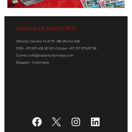
ACERCA DE NOSOTROS
Oficina: Carrera 12 # 79 -08 oficina 606
PBX +57 601 455 30 93 | Celular +57 317 575 67 58
Correo: info@reportcolombia.com
Bogotá – Colombia
© 2024 Gráfica y Servicios Americanos
S.A.S.
Todos los derechos reservados.