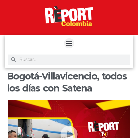
yuantoto
yuantoto
yuantoto
yuantoto
siaptoto
posjp33
siaptoto
Bogotá-Villavicencio, todos
los días con Satena