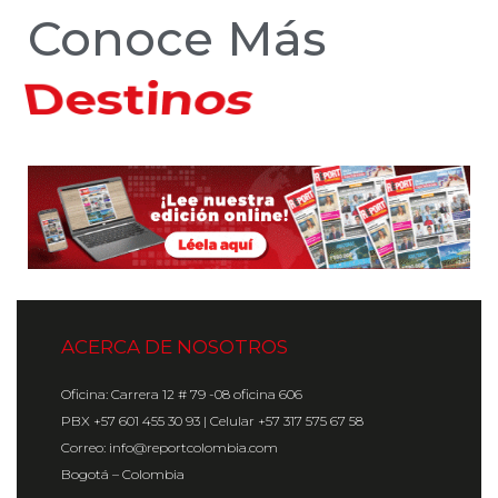
Conoce Más
Hoteles
ACERCA DE NOSOTROS
Oficina: Carrera 12 # 79 -08 oficina 606
PBX +57 601 455 30 93 | Celular +57 317 575 67 58
Correo: info@reportcolombia.com
Bogotá – Colombia