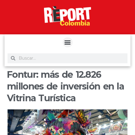
yuantoto
yuantoto
yuantoto
yuantoto
siaptoto
posjp33
siaptoto
Fontur: más de 12.826
millones de inversión en la
Vitrina Turística