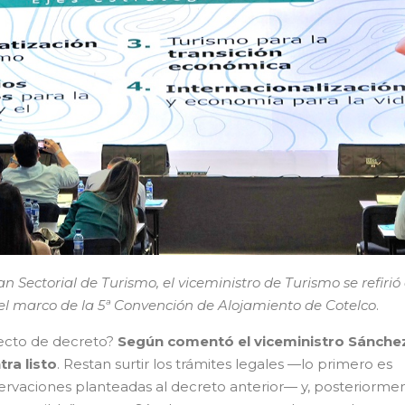
n Sectorial de Turismo, el viceministro de Turismo se refirió 
el marco de la 5ª Convención de Alojamiento de Cotelco
.
cto de decreto?
Según comentó el viceministro Sánchez
ra listo
. Restan surtir los trámites legales —lo primero es
servaciones planteadas al decreto anterior— y, posteriorme