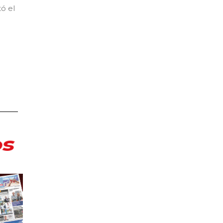
tó el
s