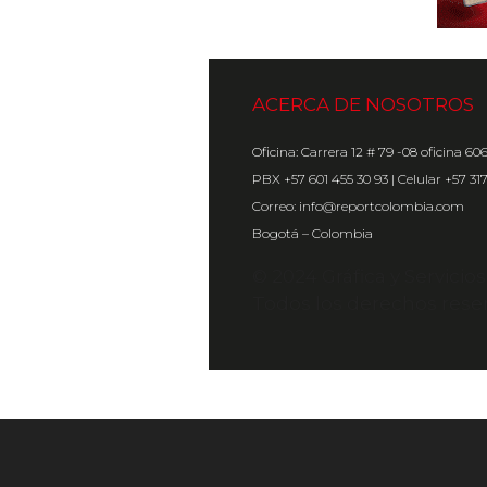
ACERCA DE NOSOTROS
Oficina: Carrera 12 # 79 -08 oficina 60
PBX +57 601 455 30 93 | Celular +57 31
Correo: info@reportcolombia.com
Bogotá – Colombia
© 2024 Gráfica y Servicio
Todos los derechos rese