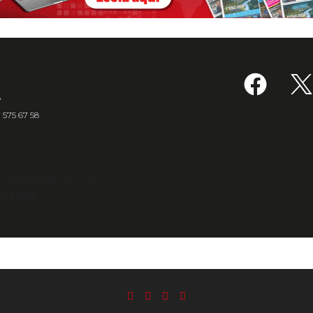
6
7 575 67 58
s Americanos S.A.S.
rvados.