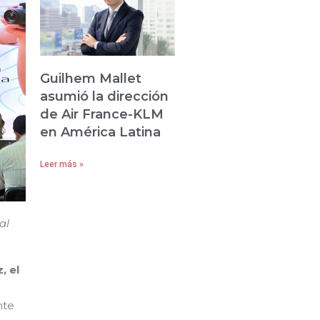
Guilhem Mallet
asumió la dirección
de Air France-KLM
en América Latina
Leer más »
al
, el
nte