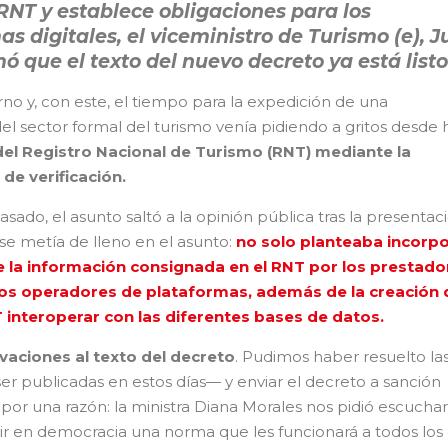
 RNT y establece obligaciones para los
s digitales, el viceministro de Turismo (e), 
ó que el texto del nuevo decreto ya está listo
erno y, con este, el tiempo para la expedición de una
l sector formal del turismo venía pidiendo a gritos desde
del Registro Nacional de Turismo (RNT) mediante la
e verificación.
ado, el asunto saltó a la opinión pública tras la presentac
e metía de lleno en el asunto:
no solo planteaba incorpo
 la información consignada en el RNT por los prestado
 los operadores de plataformas, además de la creación 
 interoperar con las diferentes bases de datos.
aciones al texto del decreto
. Pudimos haber resuelto la
r publicadas en estos días— y enviar el decreto a sanción
 por una razón: la ministra Diana Morales nos pidió escuchar
uir en democracia una norma que les funcionará a todos los