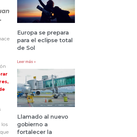
Juan
.
Europa se prepara
 hace
para el eclipse total
de Sol
Leer más »
ión
rar
res,
de
s
Llamado al nuevo
gobierno a
 los
fortalecer la
 que