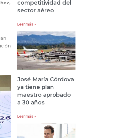
competitividad del
chez,
sector aéreo
Leer más »
han
ición
José María Córdova
ya tiene plan
maestro aprobado
a 30 años
Leer más »