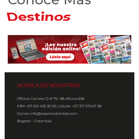
Hoteles
ACERCA DE NOSOTROS
Oficina: Carrera 12 # 79 -08 oficina 606
PBX +57 601 455 30 93 | Celular +57 317 575 67 58
Correo: info@reportcolombia.com
Bogotá – Colombia
© 2024 Gráfica y Servicios Americanos