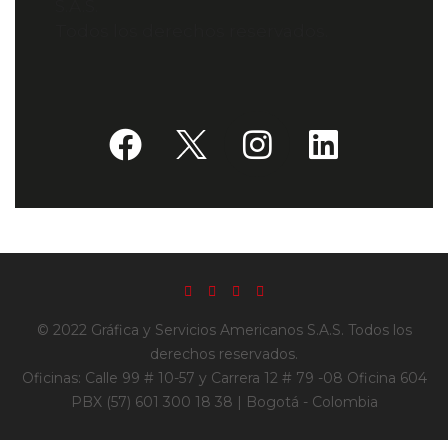
S.A.S.
Todos los derechos reservados.
© 2022 Gráfica y Servicios Americanos S.A.S. Todos los
derechos reservados.
Oficinas: Calle 99 # 10-57 y Carrera 12 # 79 -08 Oficina 604
PBX (57) 601 300 18 38 | Bogotá - Colombia