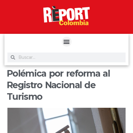
yuantoto
yuantoto
yuantoto
yuantoto
siaptoto
posjp33
siaptoto
Polémica por reforma al
Registro Nacional de
Turismo