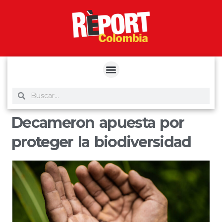
yuantoto
yuantoto
yuantoto
yuantoto
siaptoto
posjp33
siaptoto
Decameron apuesta por
proteger la biodiversidad