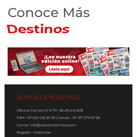
Conoce Más
Hoteles
ACERCA DE NOSOTROS
Oficina: Carrera 12 # 79 -08 oficina 606
PBX +57 601 455 30 93 | Celular +57 317 575 67 58
Correo: info@reportcolombia.com
Bogotá – Colombia