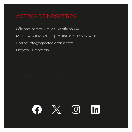
ACERCA DE NOSOTROS
Oficina: Carrera 12 # 79 -08 oficina 606
PBX +57 601 455 30 93 | Celular +57 317 575 67 58
Correo: info@reportcolombia.com
Bogotá – Colombia
© 2024 Gráfica y Servicios Americanos
S.A.S.
Todos los derechos reservados.