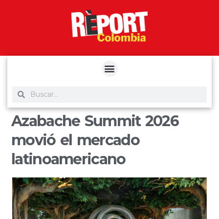
yuantoto
yuantoto
yuantoto
yuantoto
siaptoto
posjp33
siaptoto
Azabache Summit 2026
movió el mercado
latinoamericano