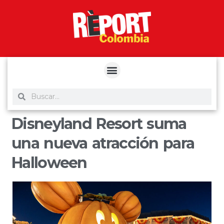
yuantoto
yuantoto
yuantoto
yuantoto
siaptoto
posjp33
siaptoto
Disneyland Resort suma
una nueva atracción para
Halloween