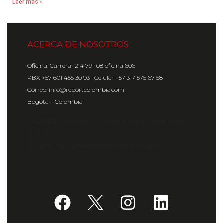
Leer más »
ACERCA DE NOSOTROS
Oficina: Carrera 12 # 79 -08 oficina 606
PBX +57 601 455 30 93 | Celular +57 317 575 67 58
Correo: info@reportcolombia.com
Bogotá – Colombia
© 2024 Gráfica y Servicios Americanos
S.A.S.
Todos los derechos reservados.