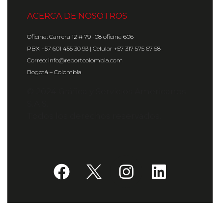
ACERCA DE NOSOTROS
Oficina: Carrera 12 # 79 -08 oficina 606
PBX +57 601 455 30 93 | Celular +57 317 575 67 58
Correo: info@reportcolombia.com
Bogotá – Colombia
© 2024 Gráfica y Servicios Americanos
S.A.S.
Todos los derechos reservados.