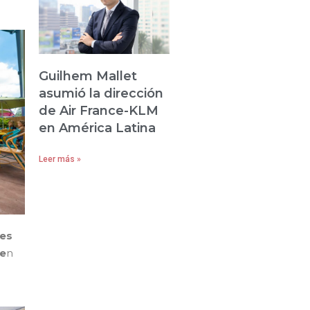
Guilhem Mallet
asumió la dirección
de Air France-KLM
en América Latina
Leer más »
tes
ee
n