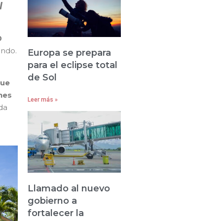
l
0
ando.
Europa se prepara
para el eclipse total
de Sol
que
nes
Leer más »
da
Llamado al nuevo
gobierno a
fortalecer la