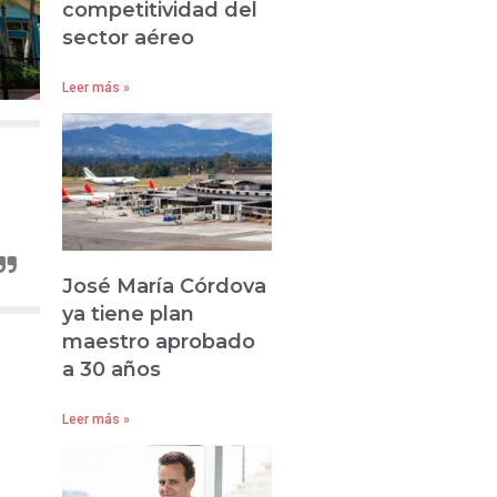
competitividad del
sector aéreo
Leer más »
José María Córdova
ya tiene plan
maestro aprobado
a 30 años
Leer más »