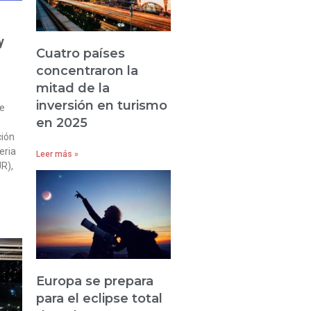
y
Cuatro países
concentraron la
mitad de la
inversión en turismo
de
en 2025
ción
eria
Leer más »
UR),
Europa se prepara
para el eclipse total