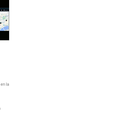
 en la
a