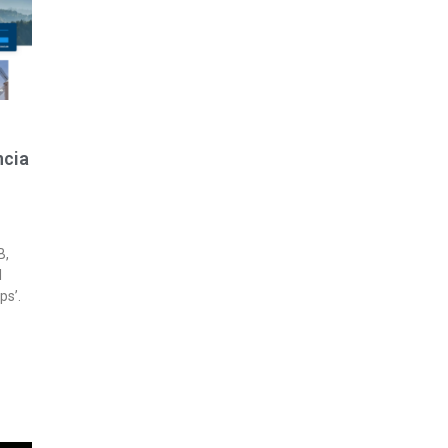
ncia
B,
l
ps’.