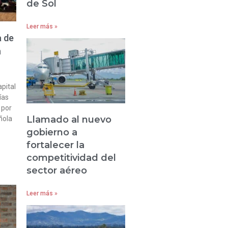
de Sol
Leer más »
a de
n
apital
ías
 por
Llamado al nuevo
ñola
gobierno a
fortalecer la
competitividad del
sector aéreo
Leer más »