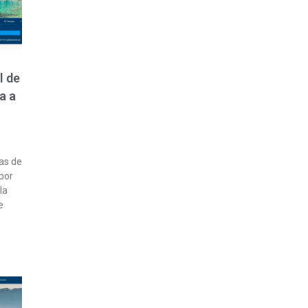
l de
a a
vas de
por
la
e