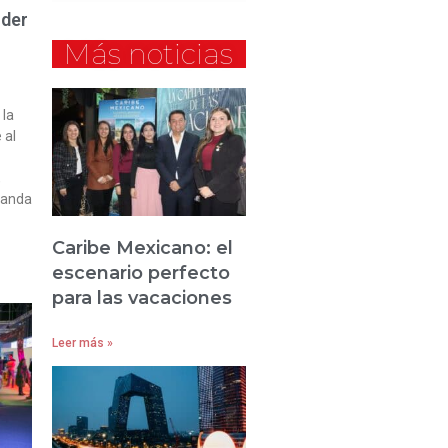
oder
Más noticias
 la
 al
,
manda
Caribe Mexicano: el
escenario perfecto
para las vacaciones
Leer más »