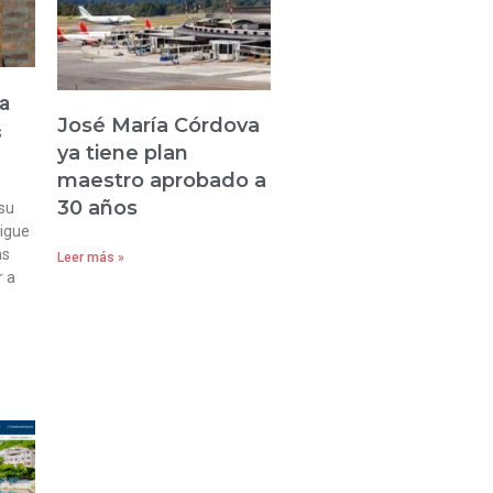
va
José María Córdova
s
ya tiene plan
maestro aprobado a
30 años
su
sigue
as
Leer más »
r a