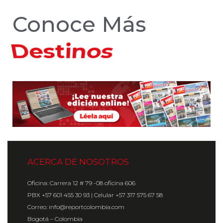
Conoce Más
Hoteles
ACERCA DE NOSOTROS
Oficina: Carrera 12 # 79 -08 oficina 606
PBX +57 601 455 30 93 | Celular +57 317 575 67 58
Correo: info@reportcolombia.com
Bogotá – Colombia