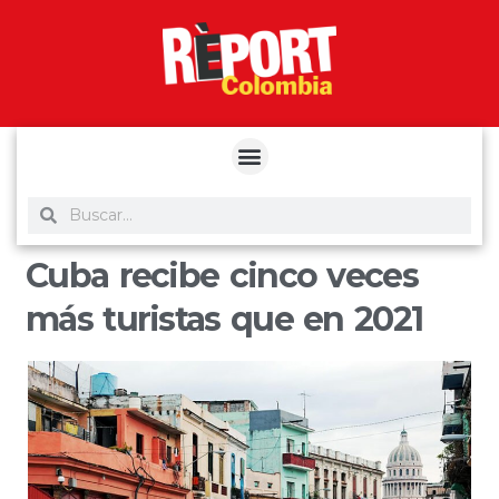
yuantoto
yuantoto
yuantoto
yuantoto
siaptoto
posjp33
siaptoto
Cuba recibe cinco veces
más turistas que en 2021