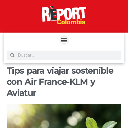
yuantoto
yuantoto
yuantoto
yuantoto
siaptoto
posjp33
siaptoto
Tips para viajar sostenible
con Air France-KLM y
Aviatur