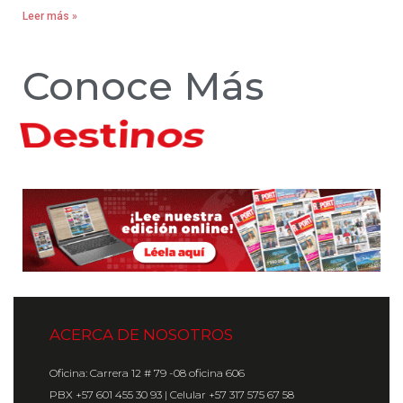
Leer más »
Conoce Más
Hoteles
ACERCA DE NOSOTROS
Oficina: Carrera 12 # 79 -08 oficina 606
PBX +57 601 455 30 93 | Celular +57 317 575 67 58