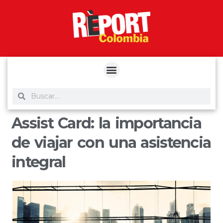
yuantoto
yuantoto
yuantoto
yuantoto
siaptoto
posjp33
siaptoto
Assist Card: la importancia
de viajar con una asistencia
integral