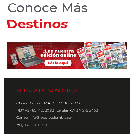
Conoce Más
Hoteles
ACERCA DE NOSOTROS
Oficina: Carrera 12 # 79 -08 oficina 606
PBX +57 601 455 30 93 | Celular +57 317 575 67 58
Correo: info@reportcolombia.com
Bogotá – Colombia