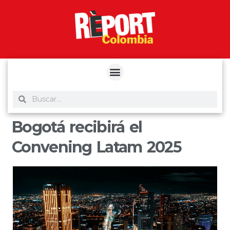
yuantoto
yuantoto
yuantoto
yuantoto
siaptoto
posjp33
siaptoto
Bogotá recibirá el
Convening Latam 2025