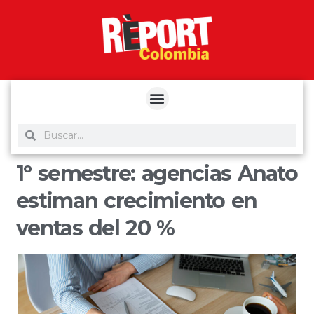
yuantoto
yuantoto
yuantoto
yuantoto
siaptoto
posjp33
siaptoto
1º semestre: agencias Anato
estiman crecimiento en
ventas del 20 %