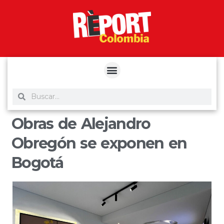
yuantoto
yuantoto
yuantoto
yuantoto
siaptoto
posjp33
siaptoto
Obras de Alejandro
Obregón se exponen en
Bogotá