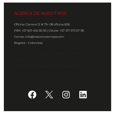
ACERCA DE NOSOTROS
Oficina: Carrera 12 # 79 -08 oficina 606
PBX +57 601 455 30 93 | Celular +57 317 575 67 58
Correo: info@reportcolombia.com
Bogotá – Colombia
© 2024 Gráfica y Servicios Americanos
S.A.S.
Todos los derechos reservados.