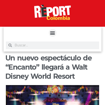
yuantoto
yuantoto
yuantoto
yuantoto
siaptoto
posjp33
siaptoto
Un nuevo espectáculo de
“Encanto” llegará a Walt
Disney World Resort