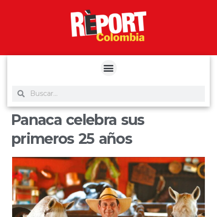
yuantoto
yuantoto
yuantoto
yuantoto
siaptoto
posjp33
siaptoto
Panaca celebra sus
primeros 25 años