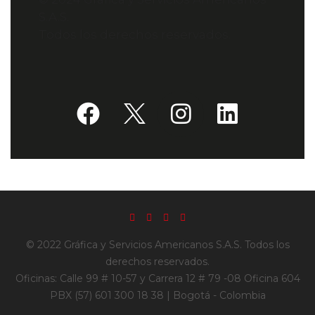
S.A.S.
Todos los derechos reservados.
© 2022 Gráfica y Servicios Americanos S.A.S. Todos los
derechos reservados.
Oficinas: Calle 99 # 10-57 y Carrera 12 # 79 -08 Oficina 604
PBX (57) 601 300 18 38 | Bogotá - Colombia