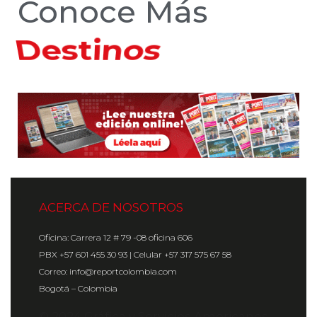
Conoce Más
Hoteles
ACERCA DE NOSOTROS
Oficina: Carrera 12 # 79 -08 oficina 606
PBX +57 601 455 30 93 | Celular +57 317 575 67 58
Correo: info@reportcolombia.com
Bogotá – Colombia
© 2024 Gráfica y Servicios Americanos