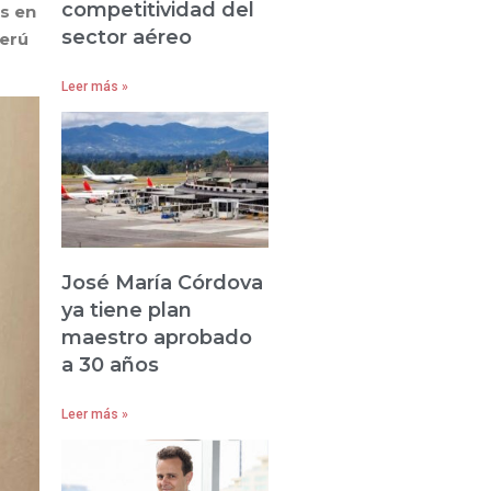
competitividad del
s en
sector aéreo
Perú
Leer más »
José María Córdova
ya tiene plan
maestro aprobado
a 30 años
Leer más »