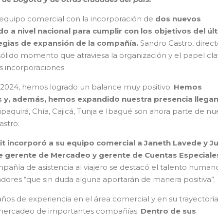
u equipo comercial con la incorporación de
dos nuevos
o a nivel nacional para cumplir con los objetivos del úl
tegias de expansión de la compañía.
Sandro Castro, direct
 sólido momento que atraviesa la organización y el papel cl
 incorporaciones.
 2024, hemos logrado un balance muy positivo.
Hemos
s y, además, hemos expandido nuestra presencia llega
ipaquirá, Chía, Cajicá, Tunja e Ibagué son ahora parte de nu
astro.
it incorporó a su equipo comercial a Janeth Lavede y J
de gerente de Mercadeo y gerente de Cuentas Especiale
pañía de asistencia al viajero se destacó el talento humano
adores “que sin duda alguna aportarán de manera positiva”.
os de experiencia en el área comercial y en su trayectori
 mercadeo de importantes compañías.
Dentro de sus