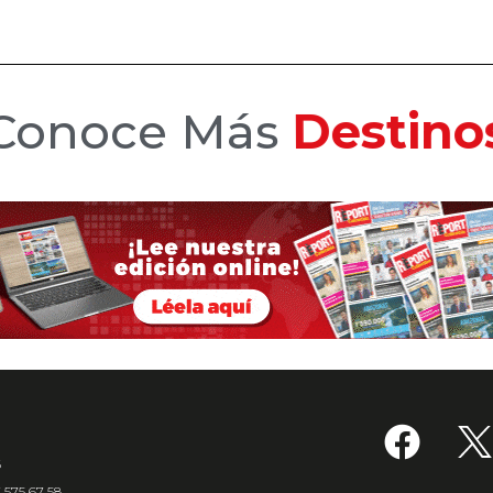
Conoce Más
Hotele
6
7 575 67 58