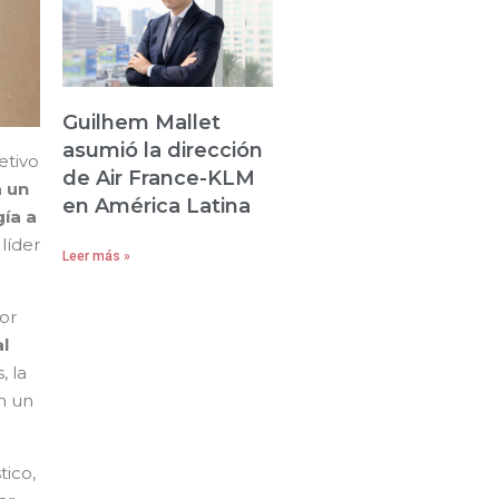
Guilhem Mallet
asumió la dirección
etivo
de Air France-KLM
 un
en América Latina
ía a
líder
Leer más »
or
l
, la
n un
tico,