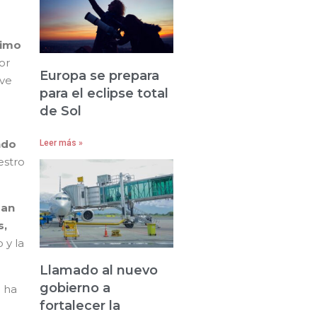
timo
or
Europa se prepara
ave
para el eclipse total
de Sol
ndo
Leer más »
estro
uan
s,
 y la
Llamado al nuevo
gobierno a
a ha
fortalecer la