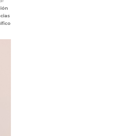
ar
sión
cias
ífico