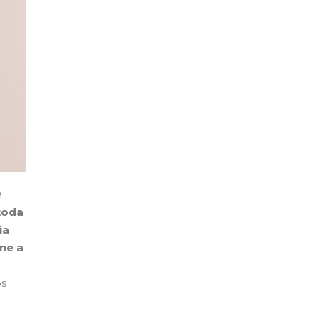
a
toda
ia
one a
os