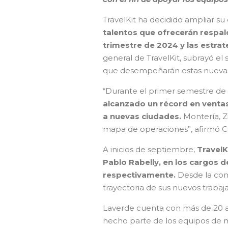
TravelKit ha decidido ampliar s
talentos que ofrecerán respald
trimestre de 2024 y las estra
general de TravelKit, subrayó el
que desempeñarán estas nuevas
“Durante el primer semestre de
alcanzado un récord en venta
a nuevas ciudades.
Montería, Z
mapa de operaciones”, afirmó C
A inicios de septiembre,
TravelK
Pablo Rabelly, en los cargos 
respectivamente.
Desde la com
trayectoria de sus nuevos trabaj
Laverde cuenta con más de 20 añ
hecho parte de los equipos de