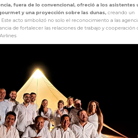
ncia, fuera de lo convencional, ofreció a los asistentes
gourmet y una proyección sobre las dunas,
creando un
ste acto simbolizó no solo el reconocimiento a las agenci
tancia de fortalecer las relaciones de trabajo y cooperación
Airlines