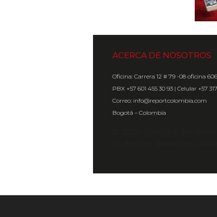
ACERCA DE NOSOTROS
Oficina: Carrera 12 # 79 -08 oficina 60
PBX +57 601 455 30 93 | Celular +57 31
Correo: info@reportcolombia.com
Bogotá – Colombia
© 2024 Gráfica y Servicio
Todos los derechos rese