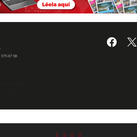
6
7 575 67 58
s Americanos S.A.S.
rvados.