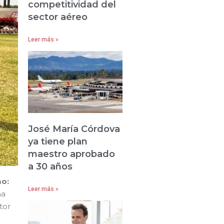
competitividad del
sector aéreo
Leer más »
José María Córdova
ya tiene plan
maestro aprobado
a 30 años
mo:
Leer más »
na
tor