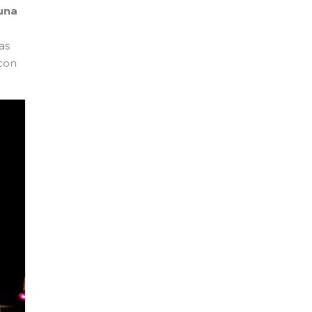
 una
as
 con